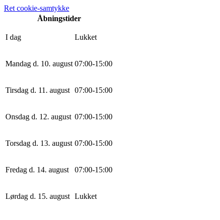
Ret cookie-samtykke
Åbningstider
I dag
Lukket
Mandag d. 10. august
0
7
:
0
0
-
15
:
0
0
Tirsdag d. 11. august
0
7
:
0
0
-
15
:
0
0
Onsdag d. 12. august
0
7
:
0
0
-
15
:
0
0
Torsdag d. 13. august
0
7
:
0
0
-
15
:
0
0
Fredag d. 14. august
0
7
:
0
0
-
15
:
0
0
Lørdag d. 15. august
Lukket