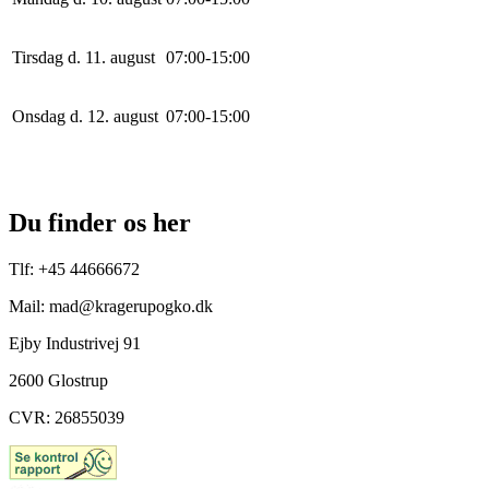
Tirsdag d. 11. august
0
7
:
0
0
-
15
:
0
0
Onsdag d. 12. august
0
7
:
0
0
-
15
:
0
0
Du finder os her
Tlf: +45 44666672
Mail: mad@kragerupogko.dk
Ejby Industrivej 91
2600 Glostrup
CVR: 26855039