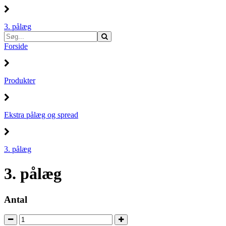
3. pålæg
Forside
Produkter
Ekstra pålæg og spread
3. pålæg
3. pålæg
Antal