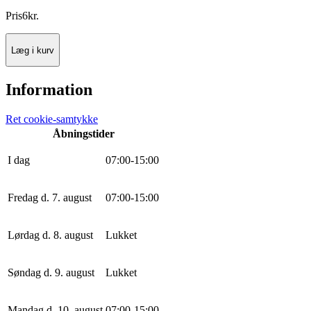
Pris
6
kr.
Læg i kurv
Information
Ret cookie-samtykke
Åbningstider
I dag
0
7
:
0
0
-
15
:
0
0
Fredag d. 7. august
0
7
:
0
0
-
15
:
0
0
Lørdag d. 8. august
Lukket
Søndag d. 9. august
Lukket
Mandag d. 10. august
0
7
:
0
0
-
15
:
0
0