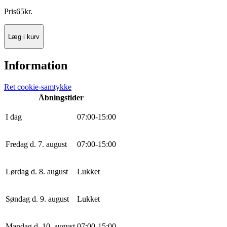
Pris
65
kr.
Læg i kurv
Information
Ret cookie-samtykke
Åbningstider
I dag
0
7
:
0
0
-
15
:
0
0
Fredag d. 7. august
0
7
:
0
0
-
15
:
0
0
Lørdag d. 8. august
Lukket
Søndag d. 9. august
Lukket
Mandag d. 10. august
0
7
:
0
0
-
15
:
0
0