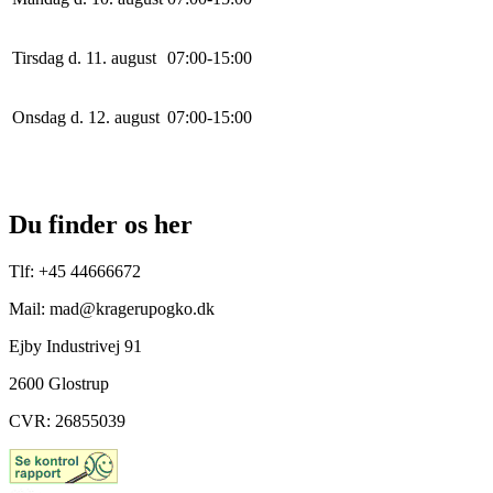
Tirsdag d. 11. august
0
7
:
0
0
-
15
:
0
0
Onsdag d. 12. august
0
7
:
0
0
-
15
:
0
0
Du finder os her
Tlf: +45 44666672
Mail: mad@kragerupogko.dk
Ejby Industrivej 91
2600 Glostrup
CVR: 26855039