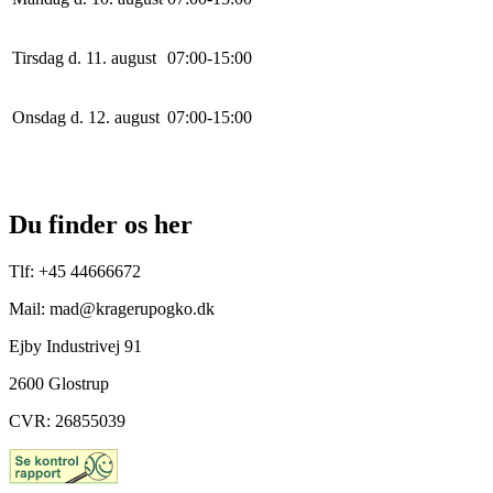
Tirsdag d. 11. august
0
7
:
0
0
-
15
:
0
0
Onsdag d. 12. august
0
7
:
0
0
-
15
:
0
0
Du finder os her
Tlf: +45 44666672
Mail: mad@kragerupogko.dk
Ejby Industrivej 91
2600 Glostrup
CVR: 26855039