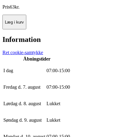
Pris
63
kr.
Læg i kurv
Information
Ret cookie-samtykke
Åbningstider
I dag
0
7
:
0
0
-
15
:
0
0
Fredag d. 7. august
0
7
:
0
0
-
15
:
0
0
Lørdag d. 8. august
Lukket
Søndag d. 9. august
Lukket
Mandag d. 10. august
0
7
:
0
0
-
15
:
0
0